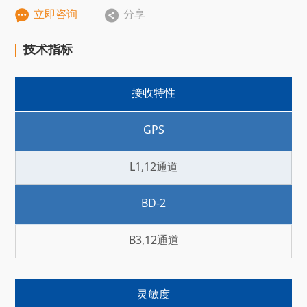


立即咨询
分享
技
术
指
标
接收特性
GPS
L1,12通道
BD-2
B3,12通道
灵敏度