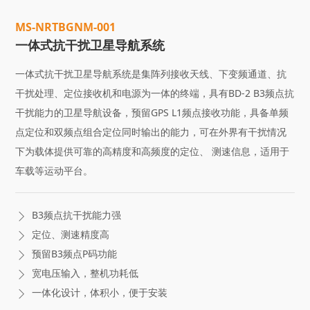
M
S
-
N
R
T
B
G
N
M
-
0
0
1
一体式抗干扰卫星导航系统
一体式抗干扰卫星导航系统是集阵列接收天线、下变频通道、抗
干扰处理、定位接收机和电源为一体的终端，具有BD-2 B3频点抗
干扰能力的卫星导航设备，预留GPS L1频点接收功能，具备单频
点定位和双频点组合定位同时输出的能力，可在外界有干扰情况
下为载体提供可靠的高精度和高频度的定位、 测速信息，适用于
车载等运动平台。
B3频点抗干扰能力强

定位、测速精度高

预留B3频点P码功能

宽电压输入，整机功耗低

一体化设计，体积小，便于安装
