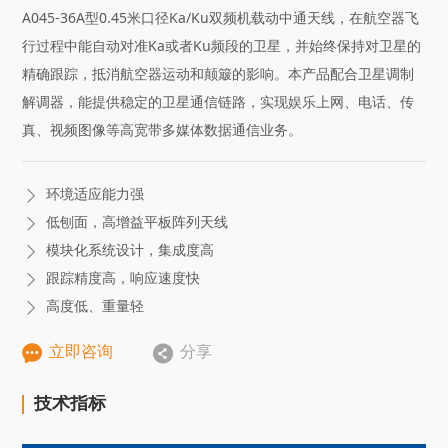
A045-36A型0.45米口径Ka/Ku双频机载动中通天线，在航空器飞
行过程中能自动对准Ka或者Ku频段的卫星，并始终保持对卫星的
精确跟踪，抵消航空器运动和颠簸的影响。本产品配合卫星调制
解调器，能提供稳定的卫星通信链路，实现娱乐上网、电话、传
真、视频图像等高宽带多媒体数据通信业务。
环境适应能力强

低刨面，高增益平板阵列天线

模块化系统设计，集成度高

跟踪精度高，响应速度快

高度低、重量轻



立即咨询
分享
技
术
指
标