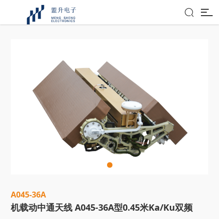

A
0
4
5
-
3
6
A
机载动中通天线 A045-36A型0.45米Ka/Ku双频