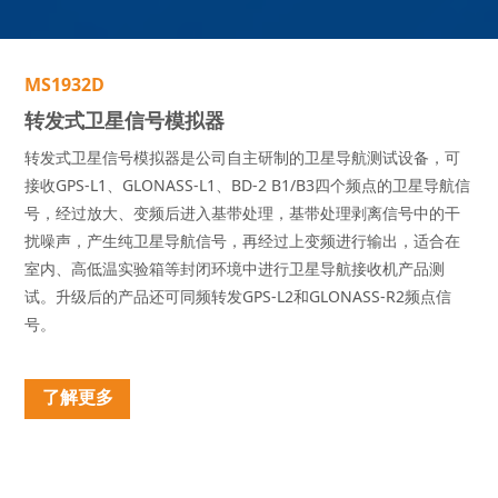
M
S
1
9
3
2
D
转
发
式
卫
星
信
号
模
拟
器
转发式卫星信号模拟器是公司自主研制的卫星导航测试设备，可
接收GPS-L1、GLONASS-L1、BD-2 B1/B3四个频点的卫星导航信
号，经过放大、变频后进入基带处理，基带处理剥离信号中的干
扰噪声，产生纯卫星导航信号，再经过上变频进行输出，适合在
室内、高低温实验箱等封闭环境中进行卫星导航接收机产品测
试。升级后的产品还可同频转发GPS-L2和GLONASS-R2频点信
号。
了解更多