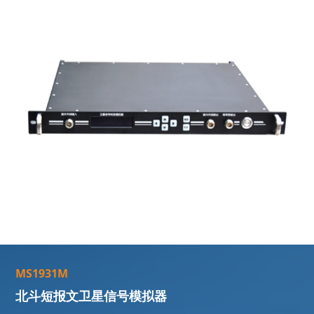
M
S
1
9
3
1
M
北
斗
短
报
文
卫
星
信
号
模
拟
器