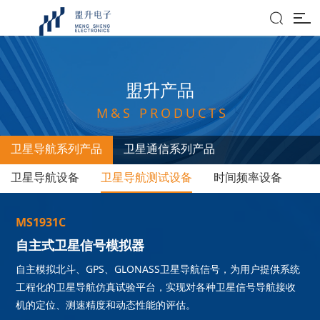

盟
升
产
品
M
&
S
P
R
O
D
U
C
T
S
卫星导航系列产品
卫星通信系列产品
卫星导航设备
卫星导航测试设备
时间频率设备
M
S
1
9
3
1
C
自
主
式
卫
星
信
号
模
拟
器
自主模拟北斗、GPS、GLONASS卫星导航信号，为用户提供系统
工程化的卫星导航仿真试验平台，实现对各种卫星信号导航接收
机的定位、测速精度和动态性能的评估。